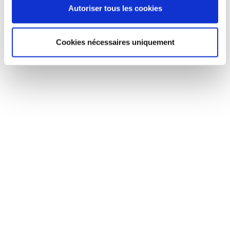
Autoriser tous les cookies
Cookies nécessaires uniquement
Recherche d'héritiers de
titulaires de comptes
bancaires en déshérence
Lorsqu’un compte bancaire est en déshérence, c’est à dire lorsque la
banque n’a plus de contact avec son propriétaire depuis plusieurs
années, cette dernière doit effectuer des recherches pour le retrouver.
Elle peut alors faire appel au généalogiste qui pourra par la suite
localiser le propriétaire à sa nouvelle adresse ou bien si ce dernier est
décédé, retrouver ses héritiers.