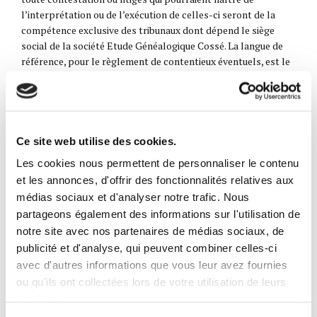
l’interprétation ou de l’exécution de celles-ci seront de la
compétence exclusive des tribunaux dont dépend le siège
social de la société Etude Généalogique Cossé. La langue de
référence, pour le règlement de contentieux éventuels, est le
français.
Médiateur
Conformément aux dispositions du Code de la consommation
Ce site web utilise des cookies.
concernant le règlement amiable des litiges, vous avez la
possibilité, en cas de litige avec un généalogiste successoral,
Les cookies nous permettent de personnaliser le contenu
de recourir gratuitement au Médiateur de la consommation
et les annonces, d'offrir des fonctionnalités relatives aux
auprès de la profession de généalogiste professionnel dont
médias sociaux et d'analyser notre trafic. Nous
les coordonnées sont les suivantes :
partageons également des informations sur l'utilisation de
Madame Christiane MICAL, 40, rue Bellissen, 69005 LYON.
notre site avec nos partenaires de médias sociaux, de
publicité et d'analyse, qui peuvent combiner celles-ci
https://mediateurconso-genealogistesfrance.fr/
avec d'autres informations que vous leur avez fournies
Après démarche préalable écrite de l’héritier vis-à-vis de
ou qu'ils ont collectées lors de votre utilisation de leurs
l’Etude Généalogique Cossé, le Service du Médiateur peut être
services.
saisi pour tout litige de consommation dont le règlement