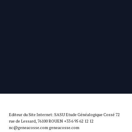
Mentions
légales
Editeur du Site Internet: SASU Etude Généalogique Cossé 72
rue de Lessard, 76100 ROUEN +33 6 95 62 12 12
nc@geneacosse.com geneacosse.com