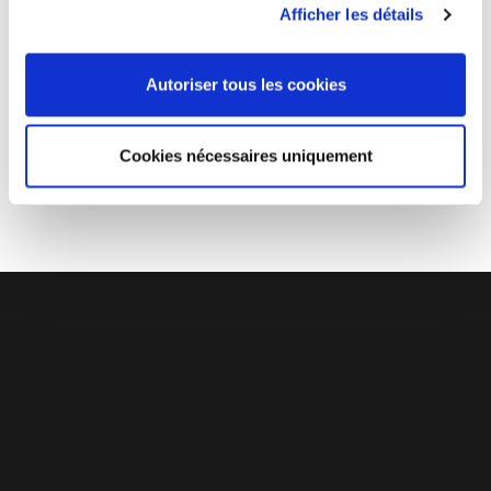
Afficher les détails
n’aurait pas abouti.
Hébergeur
1&1 Internet SARL
Autoriser tous les cookies
7, place de la Gare
BP 70109
57201 Sarreguemines Cedex
Cookies nécessaires uniquement
Données Personnelles.
Hexagone : 72 rue de Lessard 76100 Rouen
Antilles/Guyane : 4 rue de l’Astrolabe Boite 7, C/O GuyaCall,
Batiment Horizon 97354 Remire-Montjoly
+33 6 95 62 12 12